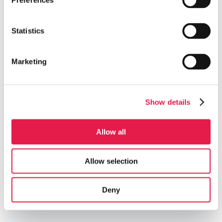
Preferences
Statistics
Marketing
Show details
Mitsubishi Hero LN35 Röd
Allow all
Standardinstallation 29 759 kr inkl moms & ROT
Allow selection
Deny