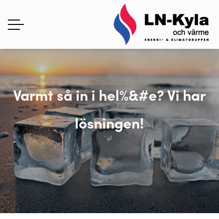
Varmt så in i hel%&#e? Vi har
lösningen!