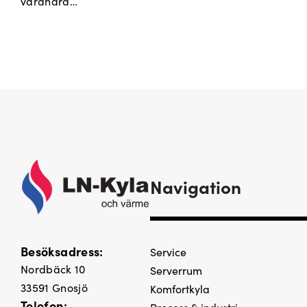
varandra…
Navigation
Besöksadress:
Service
Nordbäck 10
Serverrum
33591 Gnosjö
Komfortkyla
Telefon: