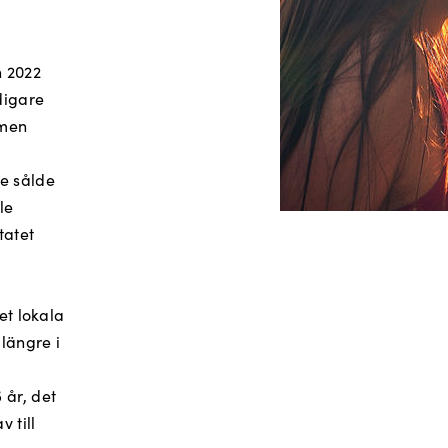
n 2022
digare
 men
e sålde
le
tatet
et lokala
längre i
 år, det
 till