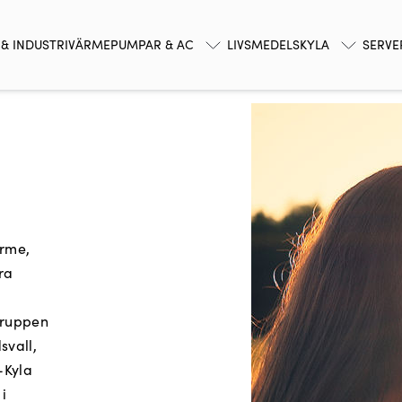
& INDUSTRI
VÄRMEPUMPAR & AC
LIVSMEDELSKYLA
SERV
ärme,
ra
tgruppen
svall,
-Kyla
i