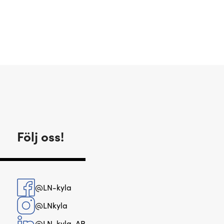
Följ oss!
@LN-kyla
@LNkyla
@LN-kyla-AB