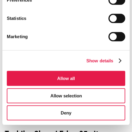
Preferences
Standardinstallation 24 901 kr inkl moms & ROT
Statistics
Marketing
Show details
Allow all
Allow selection
Deny