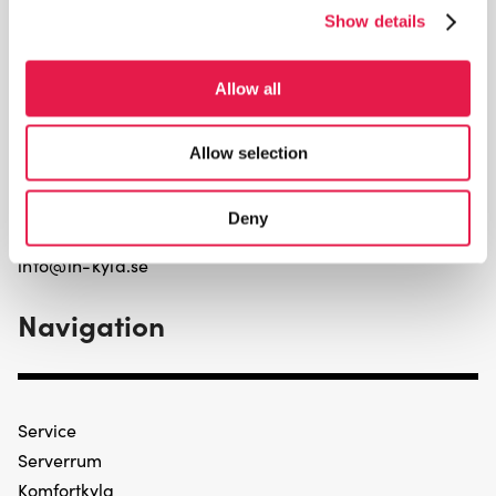
Show details
Besöksadress:
Allow all
Nordbäck 10
33591 Gnosjö
Allow selection
Telefon:
0370 - 922 53
Deny
E-post
info@ln-kyla.se
Navigation
Service
Serverrum
Komfortkyla